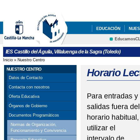
Pa
co
pri
EDUCACIÓN
NUES
EducamosC
CRFP
IES Castillo del Águila, Villaluenga de la Sagra (Toledo)
Inicio
»
Nuestro Centro
Se encuentra usted aquí
NUESTRO CENTRO
Horario Lec
Datos de Contacto
Contacta con nosotros
Para entradas y
Oferta Educativa
salidas fuera del
Órganos de Gobierno
Documentos Programáticos
horario habitual,
Normas de Organización,
utilizar el
Funcionamiento y Convivencia
intervalo de
Proyecto Educativo