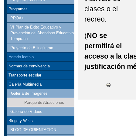
clases o el
Programas
recreo.
PROA+
VI Plan de Éxito Educativo y
Prevención del Abandono Educativo
(
NO se
Temprano
permitirá el
Proyecto de Bilingüismo
acceso a la cla
Horario lectivo
justificación m
Normas de convivencia
Transporte escolar
Galería Multimedia
Galería de Imágenes
Parque de Atracciones
Galería de Vídeos
Blogs y Wikis
BLOG DE ORIENTACION