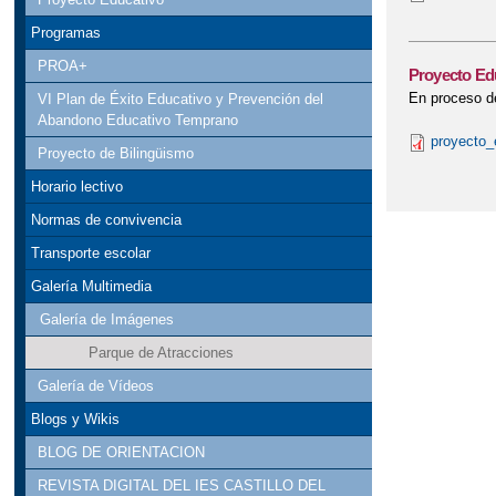
Programas
PROA+
Proyecto Ed
En proceso de
VI Plan de Éxito Educativo y Prevención del
Abandono Educativo Temprano
proyecto_
Proyecto de Bilingüismo
Horario lectivo
Normas de convivencia
Transporte escolar
Galería Multimedia
Galería de Imágenes
Parque de Atracciones
Galería de Vídeos
Blogs y Wikis
BLOG DE ORIENTACION
REVISTA DIGITAL DEL IES CASTILLO DEL