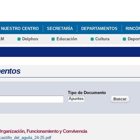
Pasar al
contenido
principal
NUESTRO CENTRO
SECRETARÍA
DEPARTAMENTOS
RINCÓ
LM
Delphos
Educación
Cultura
Depor
entos
Tipo de Documento
rganización, Funcionamiento y Convivencia
astillo_del_aguila_24-25.pdf