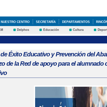
Pasar al
contenido
principal
NUESTRO CENTRO
SECRETARÍA
DEPARTAMENTOS
RINCÓ
LM
Delphos
Educación
Cultura
Depor
n de Éxito Educativo y Prevención del A
zo de la Red de apoyo para el alumnado 
ivo