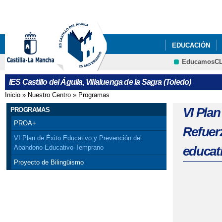
EDUCACIÓN
EducamosC
IES Castillo del Águila, Villaluenga de la Sagra (Toledo)
Inicio
»
Nuestro Centro
»
Programas
Se encuentra usted aquí
VI Pla
PROGRAMAS
PROA+
Refuer
VI Plan de Éxito Educativo y Prevención del
educat
Abandono Educativo Temprano
Proyecto de Bilingüismo