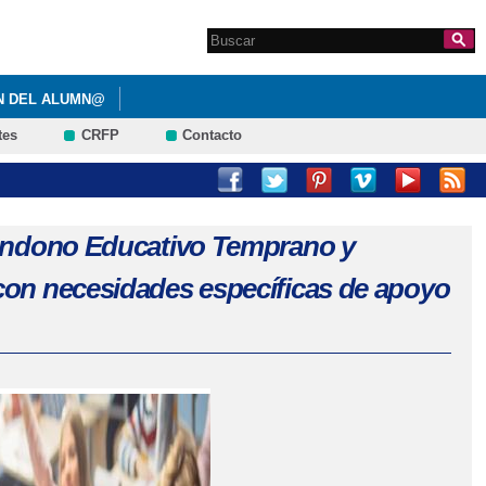
Search this site
Formulario de
búsqueda
N DEL ALUMN@
tes
CRFP
Contacto
bandono Educativo Temprano y
con necesidades específicas de apoyo