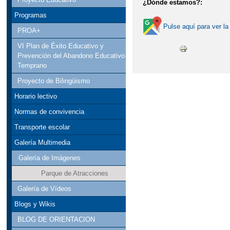
¿Dónde estamos?:
Programas
Pulse aquí para ver la
PROA+
VI Plan de Éxito Educativo y
Prevención del Abandono Educativo
Temprano
Proyecto de Bilingüismo
Horario lectivo
Normas de convivencia
Transporte escolar
Galería Multimedia
Galería de Imágenes
Parque de Atracciones
Galería de Vídeos
Blogs y Wikis
BLOG DE ORIENTACION