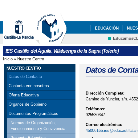
Pa
co
pri
EDUCACIÓN
NUES
EducamosC
CRFP
IES Castillo del Águila, Villaluenga de la Sagra (Toledo)
Inicio
»
Nuestro Centro
Se encuentra usted aquí
Datos de Conta
NUESTRO CENTRO
Datos de Contacto
Contacta con nosotros
Dirección Completa:
Oferta Educativa
Camino de Yuncler, s/n. 45520
Órganos de Gobierno
Teléfonos:
Documentos Programáticos
925530347
Normas de Organización,
Correo electrónico:
Funcionamiento y Convivencia
45006165.ies@educastillala
Proyecto Educativo